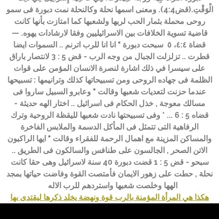
الْوَقْتِ.(قض4:4)
.
ومعنى اسمها نحلة وكالنحلة نمت دبورة فى سمو
روحى محملة بثمار الحب لربها ولشعبها
كما امتازت بأنها كانت
قاضية تسوية الخلافات بين الاسرائيليين وفقا لارشادات يهوه.‏ —‏
قضاة ٤:‏​٤،‏ ٥‏
‏ سبحت دبورة " انا انا للرب اترنم .. السموات ايضا
قطرت .. تزلزلت الجبال من وجه الرب - قض 5 : 3
لانتصار باراق
على سيسرا في ذلك اشارة لنصرة الانسان المؤمن على قوات
الظلمة فى جهاده الروحى
ومن تسبيحاتها كذلك وترانيمها :
تسبيحها
عندما حزنت لتعديات شعبها وقالت " وعابرو السبيل ساروا فى
مسالك معوجة , خذل الحكام فى اسرائيل .. اختار الهه حديثة -
قضاه 5 : 6
...
* وفى تسبيحتها نادت شعبها لليقظة الروحية وترك
الرفاهية التى تتمثل فى المأكل الدسمة والملابس الفاخرة
والمساكن المزينة مع اهمال الرحمة للفقراء وقالت " ايها الراكبون
الاتن الصحر , الجالسون على طنافس والسالكون فى الطريق ..
سبحو - قض 5 : 1
قضت دبورة 40 سنة لاسرائيل وهى حقا كانت
نحلة , حطت على زهور الايمان فأمتصت القوة وفاضت حياتها بمجد
الهها وخلصت شعبها واستردهم للرب الاله
هكذا هي المرأة المؤمنة بالرب قوة ونهضة يخلد ذكرها ليقتدى بها