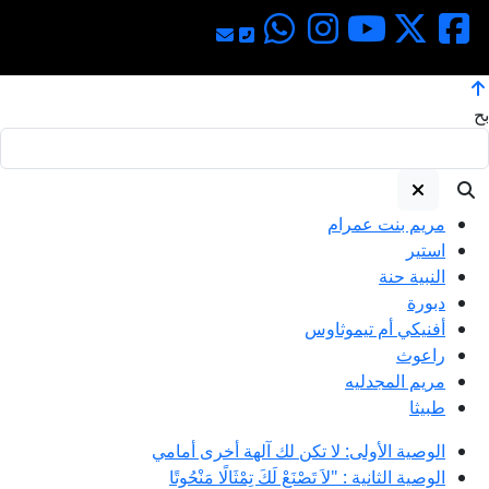
عدّاد زيارات #
بح
مريم بنت عمرام
استير
النبية حنة
دبورة
أفنيكي أم تيموثاوس
راعوث
مريم المجدليه
طبيثا
الوصية الأولى: لا تكن لك آلهة أخرى أمامي
الوصية الثانية : "لاَ تَصْنَعْ لَكَ تِمْثَالًا مَنْحُوتًا