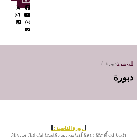
معنا
الرئيسية
دبورة
دبورة
دبورة القاضية :
دَبُورَةُ امْرَأَةٌ نَبِيَّةٌ زَوْجَةُ لَفِيدُوتَ، هِيَ قَاضِيَةُ إِسْرَائِيلَ فِي ذلِكَ