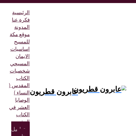
الرئيسية
فكرة عنا
المدونة
موقع مكة
للمسيح
اساسيات
الايمان
المسيحي
شخصيات
الكتاب
المقدس (
عابرون قطريون
النساء )
الوصايا
العشر في
الكتاب
المقدس
تواصل