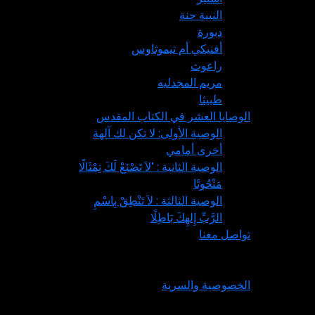
النبية حنة
دبورة
أفنيكي أم تيموثاوس
راعوث
مريم المجدليه
طبيثا
الوصايا العشر في الكتاب المقدس
الوصية الأولى: لا تكن لك آلهة
أخرى أمامي
الوصية الثانية : "لاَ تَصْنَعْ لَكَ تِمْثَالًا
مَنْحُوتًا
الوصية الثالثة : لاَ تَنْطِقْ بِاسْمِ
الرَّبِّ إِلهِكَ بَاطِلًا
تواصل معنا
الخصوصية
الخصوصية والسرية
الحقوق محفوظة لقطريون للمسيح ©2025