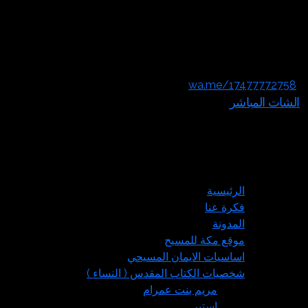
عابرون قطريون
للتواصل والاستفسار عن ايماننا
q.meccatochrist.org
info@q.meccatochrist.org
(
wa.me/17477772758
‬ جوال واتس
الشات المباشر
chatting.page/777
p.o.box 2082
Wenatchee, Washington 98807
United States
الرئيسية
الرئيسية
فكرة عنا
المدونة
موقع مكة للمسيح
اساسيات الايمان المسيحي
شخصيات الكتاب المقدس ( النساء )
مريم بنت عمرام
استير